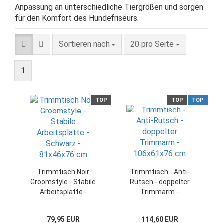
Anpassung an unterschiedliche Tiergrößen und sorgen
für den Komfort des Hundefriseurs.
Sortieren nach
pro Seite
Sortieren nach
20 pro Seite
1
TOP
TOP
TOP
Trimmtisch Noir
Trimmtisch - Anti-
Groomstyle - Stabile
Rutsch - doppelter
Arbeitsplatte -
Trimmarm -
Schwarz - 81x46x76
106x61x76 cm
cm
79,95 EUR
114,60 EUR