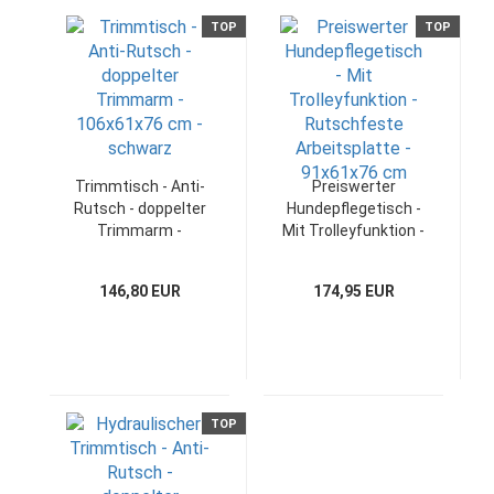
TOP
TOP
Trimmtisch - Anti-
Preiswerter
Rutsch - doppelter
Hundepflegetisch -
Trimmarm -
Mit Trolleyfunktion -
116x61x76 cm -
Rutschfeste
schwarz
Arbeitsplatte -
146,80 EUR
174,95 EUR
91x61x76 cm
TOP