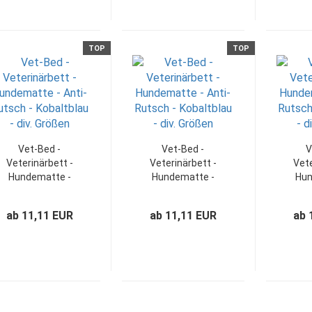
TOP
TOP
Vet-Bed -
Vet-Bed -
V
Veterinärbett -
Veterinärbett -
Vete
Hundematte -
Hundematte -
Hun
Anti-Rutsch -
Anti-Rutsch -
Ant
Orange/Schwarz
Schwarz/Rosa -
Schw
ab 11,11 EUR
ab 11,11 EUR
ab 
- div. Größen
div. Größen
di