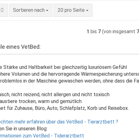
Sortieren nach
pro Seite
Sortieren nach
20 pro Seite
1
bis
7
(von insgesamt
ile eines VetBed:
 Stärke und Haltbarkeit bei gleichzeitig luxuriösem Gefühl
here Volumen und die hervorragende Wärmespeicherung untersc
problemlos in der Maschine gewaschen werden, ohne dass die 
t
isch, nicht reizend, nicht allergen und nicht toxisch
austiere trocken, warm und gemütlich
et für Zuhause, Büro, Auto, Schlafplatz, Korb und Reisebox.
chten mehr erfahren über das VetBed - Tierarztbett ?
n Sie in unseren Blog: