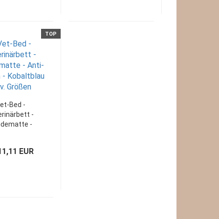
TOP
et-Bed -
rinärbett -
dematte -
i-Rutsch -
arz/Weiss -
11,11 EUR
v. Größen