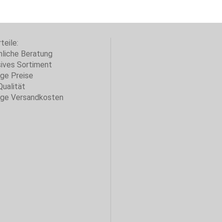
teile:
nliche Beratung
sives Sortiment
ige Preise
Qualität
ige Versandkosten