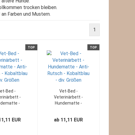
 ältere Hunde.
 vollkommen trocken bleiben.
 an Farben und Mustern.
1
TOP
TOP
et-Bed -
Vet-Bed -
rinärbett -
Veterinärbett -
dematte -
Hundematte -
i-Rutsch -
Anti-Rutsch -
ltblau - div.
Lila/Schwarz - div.
11,11 EUR
ab 11,11 EUR
Größen
Größen