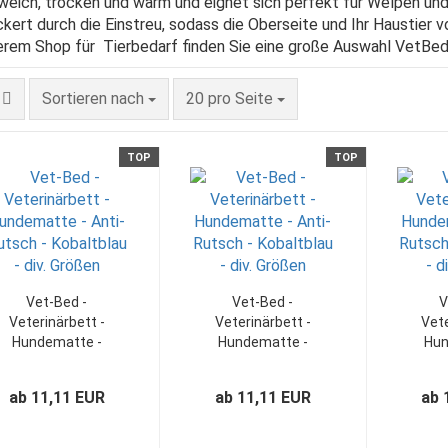
 weich, trocken und warm und eignet sich perfekt für Welpen und
ickert durch die Einstreu, sodass die Oberseite und Ihr Haustier
erem Shop für Tierbedarf finden Sie eine große Auswahl VetBed
Sortieren nach
pro Seite
Sortieren nach
20 pro Seite
TOP
TOP
Vet-Bed -
Vet-Bed -
V
Veterinärbett -
Veterinärbett -
Vete
Hundematte -
Hundematte -
Hun
Anti-Rutsch -
Anti-Rutsch -
Ant
Kobaltblau - div.
Grau/Schwarz -
Koba
ab 11,11 EUR
ab 11,11 EUR
ab 
Größen
div. Größen