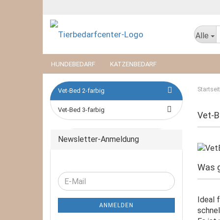
Alle
HUNDEBEDARF
KATZENBEDARF
Startsei
Vet-Bed 2-farbig
Vet-Bed 3-farbig
Vet-B
Newsletter-Anmeldung
Was g
WEITER
E-
ZUR
Mail
NEWSLETTER-
Ideal 
ANMELDEN
ANMELDUNG
schnel