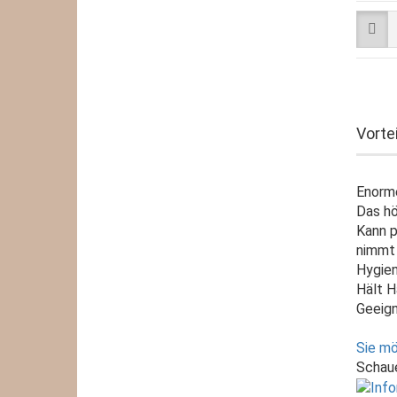
Vorte
Enorme
Das hö
Kann 
nimm
Hygien
Hält H
Geeign
Sie mö
Schaue