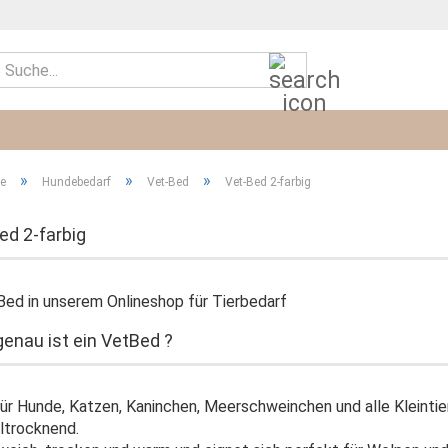
Suche...
»
»
»
te
Hundebedarf
Vet-Bed
Vet-Bed 2-farbig
ed 2-farbig
enau ist ein VetBed ?
für Hunde, Katzen, Kaninchen, Meerschweinchen und alle Kleintie
ltrocknend.